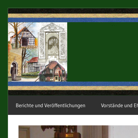
Zum
Inhalt
springen
Im
Berichte und Veröffentlichungen
Vorstände und E
Calenberger
Land