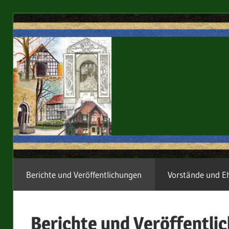
Zum
Inhalt
springen
Im
Berichte und Veröffentlichungen
Vorstände und E
Calenberger
Land
Berichte und Veröffentli