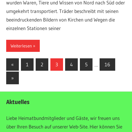
wurden Waren, Tiere und Wissen von Nord nach Süd oder
umgekehrt transportiert. Träder beschreibt mit seinen
beeindruckenden Bildern von Kirchen und Wegen die
einzelnen Stationen seiner
Weiterlesen
Seitennummerierung
Vorherige
«
1
2
3
4
5
…
16
Beiträge
der
Nächste
»
Beiträge
Beiträge
Aktuelles
Liebe Heimatbundmitglieder und Gäste, wir freuen uns
über Ihren Besuch auf unserer Web-Site. Hier können Sie