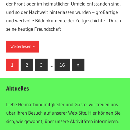
der Front oder im heimatlichen Umfeld entstanden sind,
und so der Nachwelt hinterlassen wurden – großartige
und wertvolle Bilddokumente der Zeitgeschichte. Durch
seine heutige Freundschaft
Weiterlesen
Seitennummerierung
Nächste
1
2
3
…
16
»
Beiträge
der
Beiträge
Aktuelles
Liebe Heimatbundmitglieder und Gäste, wir freuen uns
über Ihren Besuch auf unserer Web-Site. Hier können Sie
sich, wie gewohnt, über unsere Aktivitäten informieren.