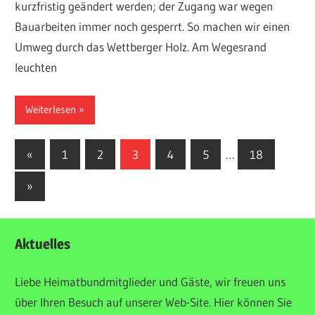
kurzfristig geändert werden; der Zugang war wegen
Bauarbeiten immer noch gesperrt. So machen wir einen
Umweg durch das Wettberger Holz. Am Wegesrand
leuchten
Weiterlesen
Seitennummerierung
Vorherige
«
1
2
3
4
5
…
18
Beiträge
der
Nächste
»
Beiträge
Beiträge
Aktuelles
Liebe Heimatbundmitglieder und Gäste, wir freuen uns
über Ihren Besuch auf unserer Web-Site. Hier können Sie